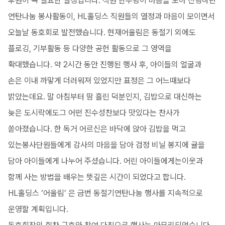
후원이 꼭 필요한 실정입니다. 직원 한두명이 마음을 모아 진행하던
연탄나눔 봉사활동이, HL홀딩스 직원들의 열정과 마음이 모이면서
오늘날 동호회로 발전했습니다. 현재어울림은 동절기 외에도
플로깅, 기부활동 등 다양한 공헌 활동으로 그 영역을
확대했습니다. 약 2시간 동안 진행된 행사 후, 아이들의 얼굴과
손은 이내 까맣게 더러워져 있었지만 표정은 그 어느때보다
밝았는데요. 말 아침부터 땀 흘린 덕분인지, 김밥으로 대신하는
늦은 도시락에도그 어떤 진수성찬보다 맛있다는 찬사가
쏟아졌습니다. 한 독거 어르신은 바닥에 앉아 김밥을 먹고
있는봉사단원들에게 감사의 마음을 담아 검정 비닐 봉지에 귤을
담아 아이들에게 나누어 주셨습니다. 어린 아이들에게는이웃과
함께 사는 방법을 배우는 뜻깊은 시간이 되었다고 합니다.
HL홀딩스 ‘어울림’ 은 금번 동절기연탄나눔 행사를 지속적으로
운영할 계획입니다.