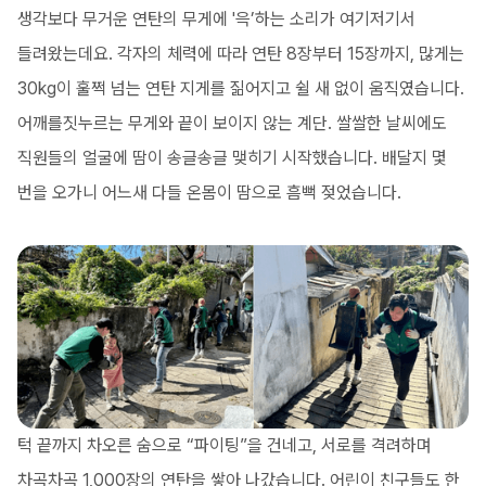
생각보다 무거운 연탄의 무게에 '윽’하는 소리가 여기저기서
들려왔는데요. 각자의 체력에 따라 연탄 8장부터 15장까지, 많게는
30kg이 훌쩍 넘는 연탄 지게를 짊어지고 쉴 새 없이 움직였습니다.
어깨를짓누르는 무게와 끝이 보이지 않는 계단. 쌀쌀한 날씨에도
직원들의 얼굴에 땀이 송글송글 맺히기 시작했습니다. 배달지 몇
번을 오가니 어느새 다들 온몸이 땀으로 흠뻑 젖었습니다.
턱 끝까지 차오른 숨으로 “파이팅”을 건네고, 서로를 격려하며
차곡차곡 1,000장의 연탄을 쌓아 나갔습니다. 어린이 친구들도 한